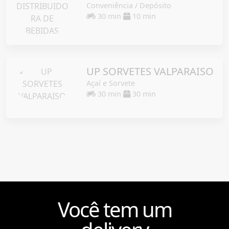
Conveniência / Depósito
30 min
10 min
UP SORVETES VALPARAISO
Açaí e Sorvete
30 min
30 min
Você tem um