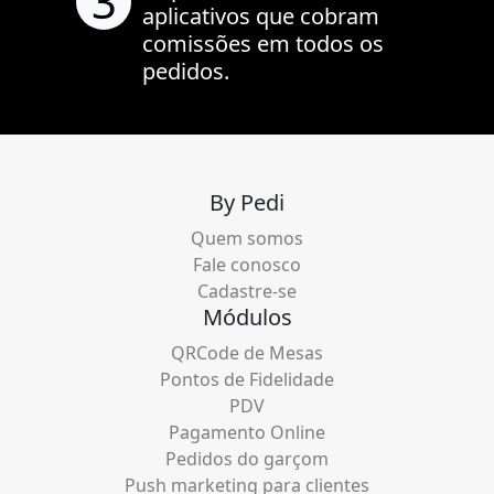
3
aplicativos que cobram
comissões em todos os
pedidos.
By Pedi
Quem somos
Fale conosco
Cadastre-se
Módulos
QRCode de Mesas
Pontos de Fidelidade
PDV
Pagamento Online
Pedidos do garçom
Push marketing para clientes